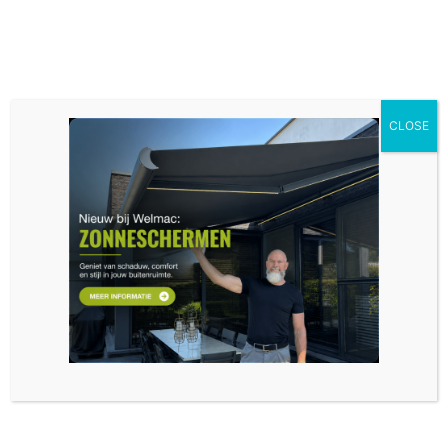
CLOSE
Algemene Verkoopsvoorwaarden
Al onze prijsafspraken zijn exclusief BTW en kosten.
Onze facturen moeten 48 uur na montage betaald
worden.
Indien de factuur binnen de 14 dagen niet betaald is,
kan er worden overgegaan tot invordering ervan en in
geval het een tussentijdse afrekening of provisie
betreft, tot stopzetting van de prestaties die mogelijks
nog zouden dienen geleverd te worden.
Ingeval de factuur na aanmaning onbetaald blijft zal
van rechtswege en zonder ingebrekestelling een
forfaitaire schadevergoeding van 10 % op het bedrag