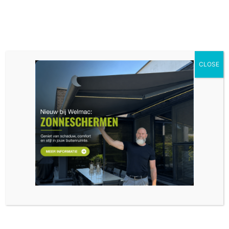
CLOSE
Ramen en Deuren Bilzen
Uw partner voor ramen en deuren in Bilzen
Op zoek naar een betrouwbare leverancier en
installateur van ramen en deuren in Bilzen? Welmac
biedt maatwerkoplossingen die zowel stijlvol als
functioneel zijn. Met hoogwaardige materialen zoals
hout, aluminium en PVC zorgen wij voor duurzame
resultaten die perfect bij uw woning passen.
Perfect maatwerk voor woningen in Bilzen
Bilzen staat bekend om zijn charmante dorpen en
prachtige woningen. Welmac biedt een uitgebreid
assortiment dat aansluit bij de diverse bouwstijlen in de
regio. Onze ramen en deuren verhogen niet alleen de
uitstraling van uw woning, maar verbeteren ook de