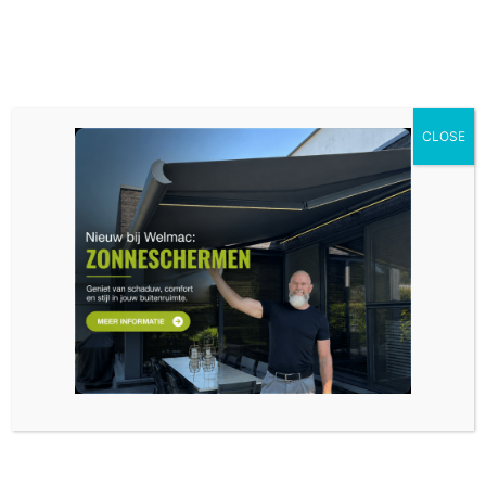
CLOSE
Verbouwpremie voor Ramen en
Deuren: Alles wat je Moet Weten
juli 22, 2024
Premies