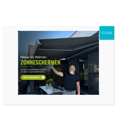
CLOSE
Demander un devis
Vous souhaitez obtenir facilement un devis ? L’un de nos
services vous intéresse ? Remplissez le formulaire ci-dessous
en fournissant autant d’informations concrètes que possible
sur votre projet. L’un de nos conseillers de la région vous
contactera rapidement.
Vous préférez vous rendre dans notre showroom ? C’est
également possible !
Vous trouverez plus d’informations
ici.
Prénom
Nom de famille