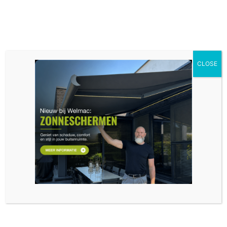
CLOSE
Questions fréquemment posées
Quels sont les avantages des fenêtres et
portes sur mesure?
Les fenêtres et portes sur mesure offrent un
ajustement parfait, ce qui améliore l’isolation et
empêche les courants d’air. Elles peuvent être
entièrement adaptées à vos préférences en matière
de style, de couleur, de matériau et de finition, pour
un rendu esthétique et harmonieux. De plus, elles
améliorent l’efficacité énergétique et offrent une